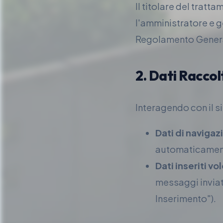
Il titolare del tratt
l'amministratore e g
Regolamento General
2. Dati Raccol
Interagendo con il s
Dati di navigaz
automaticamente 
Dati inseriti v
messaggi inviati
Inserimento").