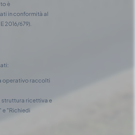
ito è
ati in conformità al
E 2016/679).
ati:
a operativo raccolti
struttura ricettiva e
 e "Richiedi