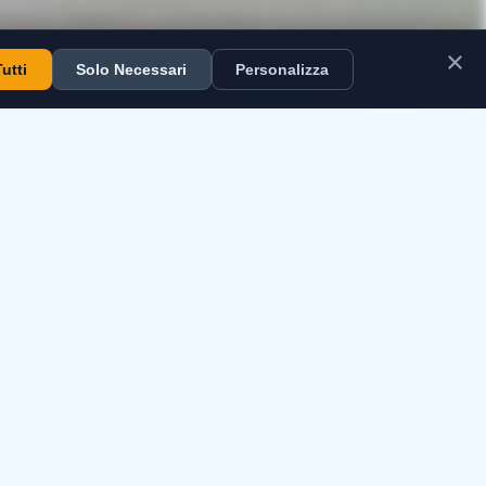
×
utti
Solo Necessari
Personalizza
i.
tive locali nella
rode.
 a conseguire gli
i.